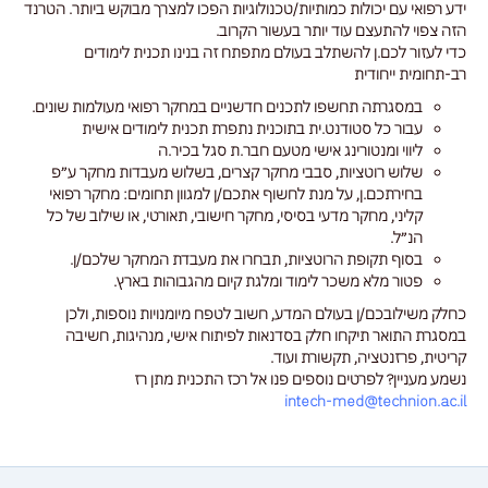
ידע רפואי עם יכולות כמותיות/טכנולוגיות הפכו למצרך מבוקש ביותר. הטרנד
הזה צפוי להתעצם עוד יותר בעשור הקרוב.
כדי לעזור לכם.ן להשתלב בעולם מתפתח זה בנינו תכנית לימודים
רב-תחומית ייחודית
במסגרתה תחשפו לתכנים חדשניים במחקר רפואי מעולמות שונים.
עבור כל סטודנט.ית בתוכנית נתפרת תכנית לימודים אישית
ליווי ומנטורינג אישי מטעם חבר.ת סגל בכיר.ה
שלוש רוטציות, סבבי מחקר קצרים, בשלוש מעבדות מחקר ע״פ
בחירתכם.ן, על מנת לחשוף אתכם/ן למגוון תחומים: מחקר רפואי
קליני, מחקר מדעי בסיסי, מחקר חישובי, תאורטי, או שילוב של כל
הנ״ל.
בסוף תקופת הרוטציות, תבחרו את מעבדת המחקר שלכם/ן.
פטור מלא משכר לימוד ומלגת קיום מהגבוהות בארץ.
כחלק משילובכם/ן בעולם המדע, חשוב לטפח מיומנויות נוספות, ולכן
במסגרת התואר תיקחו חלק בסדנאות לפיתוח אישי, מנהיגות, חשיבה
קריטית, פרזנטציה, תקשורת ועוד.
נשמע מעניין? לפרטים נוספים פנו אל רכז התכנית מתן רז
intech-med@technion.ac.il