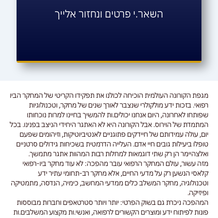
השאר.י פרטים ונחזור אלייך
מגפת הקורונה העולמית הוכיחה לכולנו את תפקידו הקריטי של המחקר הביו
רפואי. בזכות ידע מולקולרי שנצבר לאורך שנים של מחקר, וטכנולוגיות
שפותחו לאחרונה, היום אנחנו יכולים.ות להמשיך בחיינו למרות נוכחותו
המתמדת של הוירוס. אבל הקורונה היא לא האתגר היחידי הניצב בפנינו. בכל
יום, עולה עמידותם של חיידקים פתוגניים לאנטיביוטיקות, וזיהומים שפעם
טופלו ביעילות גובים חיי אדם. העלייה הדרמטית בשכיחות גידולים סרטניים
ואלצהיימר הן רק שתי דוגמאות למחלות רבות המהוות אתגר מתמשך.
מזה עשור, עולם המחקר הרפואי עובר מהפכה: לא עוד מחקר ביו-רפואי
קלאסי הנשען רק על מדעי החיים, אלא מחקר רב-תחומי עתיר ידע
וטכנולוגיה, מחקר המשלב כלים ממדעי המחשב, כימיה, הנדסה, מתמטיקה
ופיזיקה.
המהפכה ניכרת גם בשוק הפרטי: יותר ויותר סטרטאפים וחברות מבוססות
פונות לפיתוח ידע ומוצרים הקשורים לרפואה, ואנשי.ות מקצוע המשלבים.ות